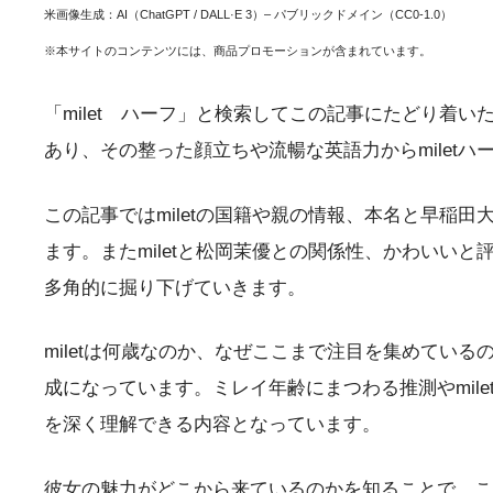
米画像生成：AI（ChatGPT / DALL·E 3）– パブリックドメイン（CC0-1.0）
※本サイトのコンテンツには、商品プロモーションが含まれています。
「milet ハーフ」と検索してこの記事にたどり着
あり、その整った顔立ちや流暢な英語力からmilet
この記事ではmiletの国籍や親の情報、本名と早
ます。またmiletと松岡茉優との関係性、かわいい
多角的に掘り下げていきます。
miletは何歳なのか、なぜここまで注目を集めて
成になっています。ミレイ年齢にまつわる推測やmil
を深く理解できる内容となっています。
彼女の魅力がどこから来ているのかを知ることで、これ