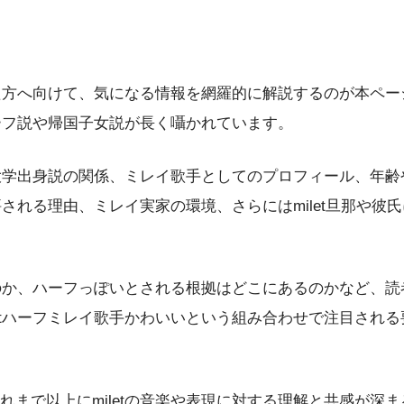
いた方へ向けて、気になる情報を網羅的に解説するのが本ページ
ハーフ説や帰国子女説が長く囁かれています。
稲田大学出身説の関係、ミレイ歌手としてのプロフィール、年
と評される理由、ミレイ実家の環境、さらにはmilet旦那や
いるのか、ハーフっぽいとされる根拠はどこにあるのかなど、
etハーフミレイ歌手かわいいという組み合わせで注目される要
まで以上にmiletの音楽や表現に対する理解と共感が深