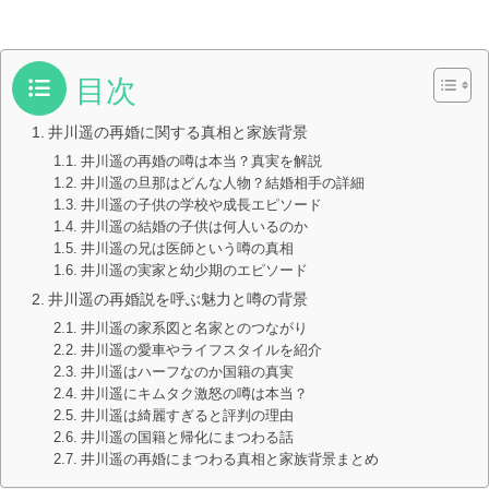
目次
井川遥の再婚に関する真相と家族背景
井川遥の再婚の噂は本当？真実を解説
井川遥の旦那はどんな人物？結婚相手の詳細
井川遥の子供の学校や成長エピソード
井川遥の結婚の子供は何人いるのか
井川遥の兄は医師という噂の真相
井川遥の実家と幼少期のエピソード
井川遥の再婚説を呼ぶ魅力と噂の背景
井川遥の家系図と名家とのつながり
井川遥の愛車やライフスタイルを紹介
井川遥はハーフなのか国籍の真実
井川遥にキムタク激怒の噂は本当？
井川遥は綺麗すぎると評判の理由
井川遥の国籍と帰化にまつわる話
井川遥の再婚にまつわる真相と家族背景まとめ