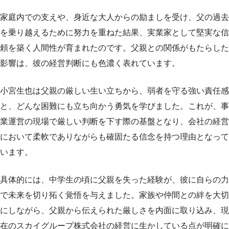
家庭内での支えや、身近な大人からの励ましを受け、父の過去
を乗り越えるために努力を重ねた結果、実業家として堅実な信
頼を築く人間性が育まれたのです。父親との関係がもたらした
影響は、彼の経営判断にも色濃く表れています。
小宮生也は父親の厳しい生い立ちから、弱者を守る強い責任感
と、どんな困難にも立ち向かう勇気を学びました。これが、事
業運営の現場で厳しい判断を下す際の基盤となり、会社の経営
において柔軟でありながらも確固たる信念を持つ理由となって
います。
具体的には、中学生の頃に父親を失った経験が、彼に自らの力
で未来を切り拓く覚悟を与えました。家族や仲間との絆を大切
にしながら、父親から伝えられた厳しさを内面に取り込み、現
在のスカイグループ株式会社の経営に生かしている点が明確に