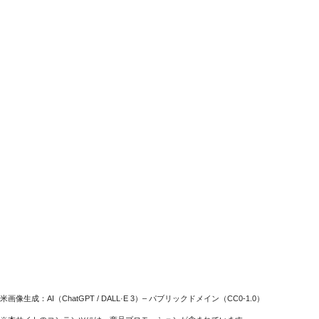
米画像生成：AI（ChatGPT / DALL·E 3）– パブリックドメイン（CC0-1.0）